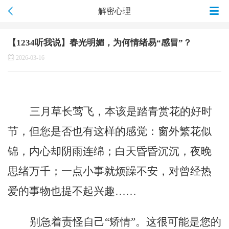
解密心理
【1234听我说】春光明媚，为何情绪易“感冒”？
2026-03-16
三月草长莺飞，本该是踏青赏花的好时
节，但
您
是否也有这样的感觉：窗外繁花似
锦，内心却阴雨连绵；白天昏昏沉沉，夜晚
思绪万千；一点小事就烦躁不安，对曾经热
爱的事物也提不起兴趣
……
别急着责怪自己
“矫情”。这很可能是
您
的