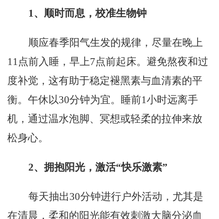
1
、
顺时而息，校准生物钟
顺应春季阳气生发的规律，尽量在晚上
11点前入睡，早上7点前起床。避免熬夜和过
度补觉，这有助于稳定褪黑素与血清素的平
衡。午休以30分钟为宜。睡前
1
小时远离手
机，通过温水泡脚、冥想或轻柔的拉伸来放
松身心。
2
、
拥抱阳光，激活
“快乐激素”
每天抽出
30分钟进行户外活动，尤其是
在清晨，柔和的阳光能有效刺激大脑分泌血