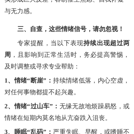
与无力感。
三、自查
，
这些情绪信号，请勿忽视
！
专家提醒，当以下表现
持续出现超过两
周
，且影响到正常生活时，务必提高警惕，
及时调整或寻求专业帮助：
1、
情绪
“断崖”：
持续情绪低落，内心空虚，
对任何事物都提不起兴趣。
2、
情绪
“过山车”：
无缘无故地烦躁易怒，或
情绪在短期内莫名地从亢奋跌入沮丧。
3、
睡眠
“乱码”：
严重失眠、早醒，或嗜睡不