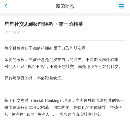
新闻动态
星星社交思维团辅课程・第一阶招募
2026-05-29
每个孤独症孩子都值得拥有属于自己的朋友圈
亲爱的家长：当孩子总是沉浸在自己的世界、不懂加入同伴游戏、
对他人互动 “视而不见”，不是不想社交，而是还没学会如何社交。
养育与康复的路，不必独自硬扛。
基于社交思维（Social Thinking）理论，专为孤独症儿童打造的第一
阶团辅课程正式开启招募！用结构化、趣味化的团体辅导，帮孩子
从 “关注物” 转向 “关注人”，一步步建立真实社交连接。