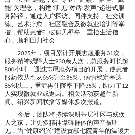
能”为理念，构建“听见·对话·发声”递进式服
务路径，通过入户探访、同伴支持、社交训
练、艺术疗愈、社区融合及微就业培训等举
措，帮助患者打破偏见壁垒、重拾生活信
心、顺利回归社会。
年
，项目
累计开展志愿服务
次，
2025
31
服务精神残障人士
余人次，总服务时长超
930
小时。
通过志愿服务项目的开展，
使患者
800
服药依从性从
升至
，病情稳定率达
65%
85%
以上，重症再住院率下降
，助力
了
85%
35%
12
人实现微就业或返岗。相关活动获越牛新
闻、绍兴新闻联播等媒体多次报道。
今后，
团队将持续深耕基层社区与残疾
人之家，让更多精神障碍群体的声音被听
见，为
“健康绍兴”建设贡献七院青年的温暖力