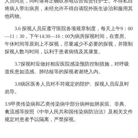
人员同意，
同时请将正确联系电话告知责任护士
。
不得私自
将病人带出病房，未经允许不得自请院外医生诊治和服用其
他药物。
3.6
探视
人员
应遵守医院各项规章制度，
每天
上午
9
：
00
—
11：
30
，下午
14:30
—16
：
00
为病房探视时间，在查房、
午休时间等原则上不探视，尽量
减少不必要的探视，
并
限制
探视人数
与
时间，以利于患者病情及其康复。
3.7
探视时应做好相应医院感染预防控制措施，对呼吸
道疾患如流感、肺结核等的探视者谢绝入内。
3.8病区医务人员对不符规定的陪护、探视人员应及时
劝导。
3.9
甲类传染病和乙类传染病中部分病种如肺炭疽、非典、
禽流感等按照《中华人民共和国传染病防治法》及相关文件
规定对患者予以隔离，严禁探视。