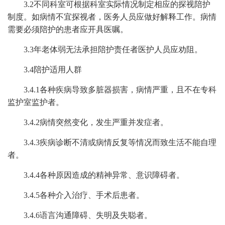
3.2
不同科室
可
根据
科室实际
情况制定相应的探视陪护
制度
。
如病情不宜探视者，医务人员应做好解释工作。
病情
需要必须陪护的患者应开具医嘱。
3.3年老体弱无法承担陪护责任者医护人员应劝阻。
3.4
陪
护
适用人群
3.4.1
各种疾病导致多脏器损害，病情严重，且不在专科
监护室监护者。
3.4.2
病情突然变化，发生严重并发症者。
3.4.3
疾病诊断不清或病情反复等情况而致生活不能自理
者。
3.4.4
各种原因造成的精神异常、意识障碍者。
3.4.5
各种介入治疗、手术后
患
者。
3.4.6
语言沟通障碍、失明及失聪者。