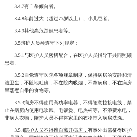
3.4.7
有自杀倾向者。
3.4.8
年龄过大（超过
75岁以上）、
小儿患
者。
3.4.9其他高危跌倒患者等。
3.5
陪
护人员
须遵守下列规定
：
3.5.1
与医护人员密切配合，在医护人员指导下
共同
照顾
患者。
3.5.2
自觉遵守医院各项规章制度，保持病房的安静和清
洁卫生
，
不随地吐痰，不在院内吸烟，不
窜
病房，不在病房
里蒸煮自带的食物
等。
3.5.3
病房不得使用高功率电器，不得随意拉接电线，禁
止在病房内使用电吹风、电饭煲、电热杯等。不浪费水电，
非病人衣物，陪护人员不得将家里的衣物带入病房洗涤。
3.5.4
陪护人员不得擅自离开病房，
有事外出需征得医护