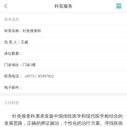
科室服务
基本信息
科室名称：
针灸推拿科
负 责 人：
王威
床位数量：
门诊地址：
门诊2楼
联系电话：
（0575）85397922
电子邮件：
工作职责
针灸推拿科禀承发扬中国传统医学和现代医学相结合的
发展思路，正确的辨证施治，个性化的治疗方案。寻找疾病