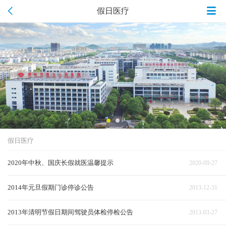
假日医疗
假日医疗
2020年中秋、国庆长假就医温馨提示
2020-09-27
2014年元旦假期门诊停诊公告
2013-12-31
2013年清明节假日期间驾驶员体检停检公告
2013-03-27