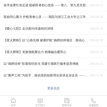
追寻金萧红色足迹 砥砺医者初心使命 ——第八、第九党支部赴诸暨黄家店村开展主题党日活动
2026-05-15
医校同心聚力 护航青春心灵 ——我院与浙江工业大学之江学院签署合作协议
2026-04-24
【暖心七院】走访慰问传递组织深情
2026-02-14
【星火辉映】以“心路先锋 健康护航”揭榜挂帅项目，推动心理服务走深走实
2026-02-09
【星火辉映】党旗领航聚合力 精康融合暖民心
2026-01-19
以“揭榜挂帅”彰显组织担当 党建引领医疗服务提质增效
2026-01-12
以“聚声工程”为抓手，推动党的创新理论宣讲走深走实 ——医院第一党支部以宣讲促提升，助力医院行政效能与服务质量双升级
2025-12-09
更多信息
首页
关于我们
新闻动态
交通路线