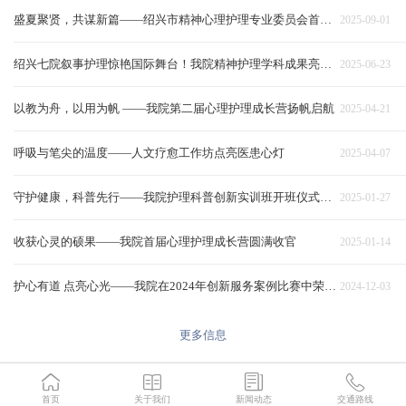
盛夏聚贤，共谋新篇——绍兴市精神心理护理专业委员会首届学术会议成功举办
2025-09-01
绍兴七院叙事护理惊艳国际舞台！我院精神护理学科成果亮相ICN国际护士大会
2025-06-23
以教为舟，以用为帆 ——我院第二届心理护理成长营扬帆启航
2025-04-21
呼吸与笔尖的温度——人文疗愈工作坊点亮医患心灯
2025-04-07
守护健康，科普先行——我院护理科普创新实训班开班仪式顺利举行
2025-01-27
收获心灵的硕果——我院首届心理护理成长营圆满收官
2025-01-14
护心有道 点亮心光——我院在2024年创新服务案例比赛中荣获三等奖
2024-12-03
更多信息
首页
关于我们
新闻动态
交通路线