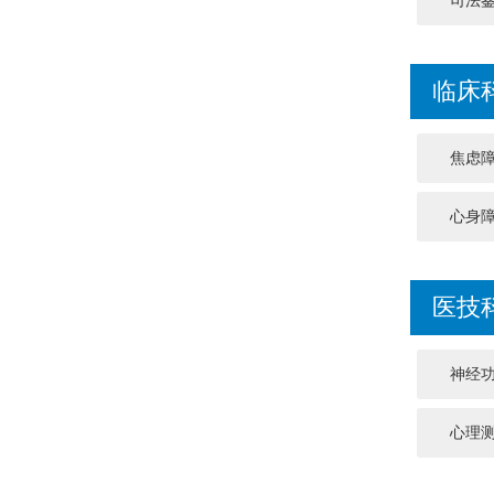
司法
临床
焦虑
心身
医技
神经
心理