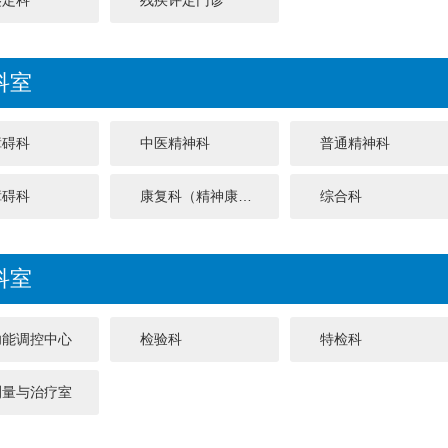
鉴定科
残疾评定门诊
科室
障碍科
中医精神科
普通精神科
障碍科
康复科（精神康复）
综合科
科室
功能调控中心
检验科
特检科
测量与治疗室