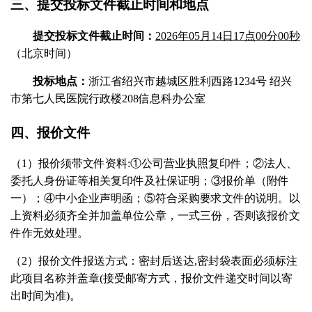
三、
提交投标文件截止时间和地点
提交投标文件截止时间：
202
6
年
05
月
14
日
17
点
00
分
00秒
（北京时间）
投标地点：
浙江省绍兴市越城区胜利西路
1234号 绍兴
市第七人民医院行政楼208信息科
办公室
四、报价文件
（
1）报价须带文件资料:①公司营业执照复印件；②法人、
委托人身份证等相关复印件及社保证明；③报价单（附件
一）；④中小企业声明函；⑤符合采购要求文件的说明。以
上资料必须齐全并加盖单位公章，一式三份，否则该报价文
件作无效处理。
（
2）报价文件报送方式：密封后送达,密封袋表面必须标注
此项目名称并盖章(接受邮寄方式，报价文件递交时间以寄
出时间为准)。