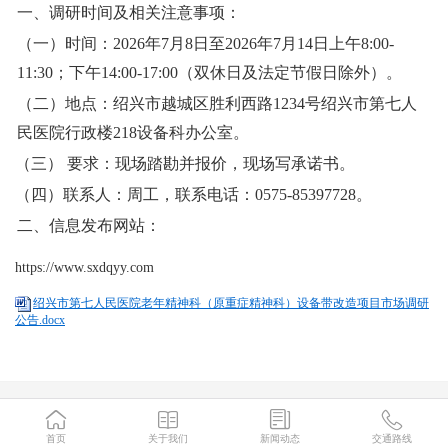
一
、
调研
时间及相关注意事项：
（一）时间：
202
6
年
7
月
8
日至
202
6
年
7
月
14
日上午
8:00-
11:30
；下午
14:00-17:00
（双休日及法定节假日除外）。
（二）地点：绍兴市越城区胜利西路
1234
号绍兴市第七人
民医院行政楼
218
设备科办公室。
（
三）
要求：现场踏勘并报价，现场写承诺书。
（
四
）
联系人
：周
工
，联系电话：
0575-85397728
。
二
、信息发布网站：
https://www.sxdqyy.com
绍兴市第七人民医院老年精神科（原重症精神科）设备带改造项目市场调研
公告.docx
首页
关于我们
新闻动态
交通路线