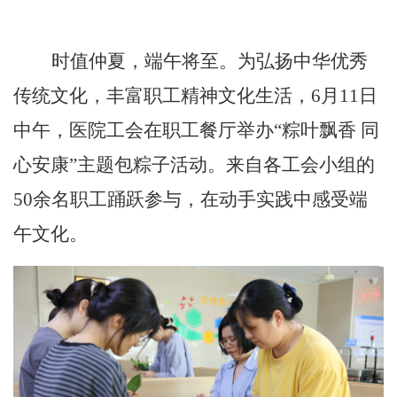
时值仲夏，端午将至。为弘扬中华优秀
传统文化，丰富职工精神文化生活，
6月11日
中午，医院工会在
职工餐厅
举办
“粽叶飘香 同
心安康”主题包粽子活动。来自各工会小组的
50
余
名职工踊跃参与
，在动手实践中感受端
午文化。