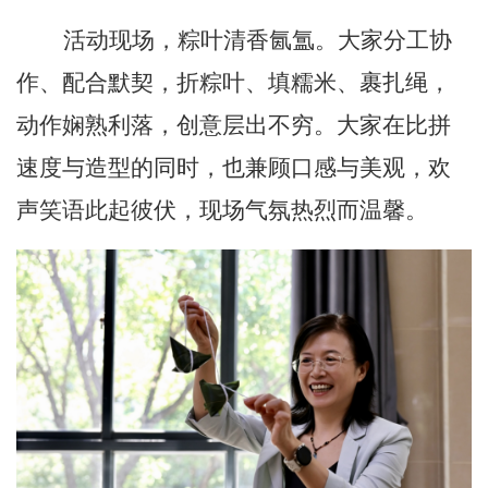
活动现场，粽叶清香氤氲
。
大家
分工协
作、配合默契，折粽叶、填糯米、裹扎绳，
动作娴熟利落，创意层出不穷。大家在比拼
速度与造型的同时，也兼顾口感与美观，欢
声笑语此起彼伏，现场气氛热烈而温馨。