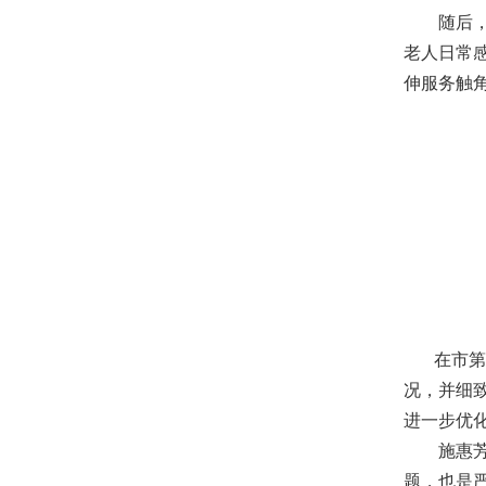
随后，施
老人日常
伸服务触
在市第七
况，并细
进一步优
施惠芳强
题，也是