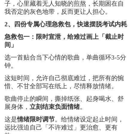
子，心里藏着无人知晓的煎熬
，
长期
困在自
我否定的灰色地带，反而更让人担心。
2、四份专属心理急救包，快速摆脱考试内耗
急救包一：限时宣泄，给难过画上「截止时
间」
选一首贴合当下心情的歌曲，单曲循环
3-5分
钟。
这
短时间
，允许自己彻底难过
，
把所有的惋
惜、不甘全部写在纸上，尽情释放情绪。
歌曲停止的瞬间，撕掉纸张、起身喝水、舒
展身体，
立刻结束负面情绪
。
这是
情绪限时调节
。给情绪设定起止时间，
远比强迫自己「不许难过」更治愈、更有