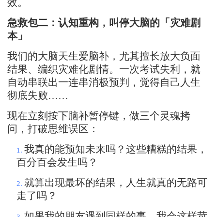
效。
急救包二：认知重构，叫停大脑的「灾难剧
本」
我们的大脑天生爱脑补，尤其擅长放大负面
结果、编织灾难化剧情。一次考试失利，就
自动串联出一连串消极预判
，觉得自己
人生
彻底失败
……
现在立刻按下脑补暂停键，做三个灵魂拷
问，打破思维误区：
我
真的能
预知未来吗？这些糟糕的结果，
1.
百分百会发生
吗？
就算出现最坏的结果，人生就真的无路可
2.
走了吗？
如果我的朋友遇到同样的事，我会这样苛