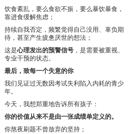
饮食紊乱，要么食欲不振，要么暴饮暴食，
靠进食缓解焦虑
；
持续自我否定，频繁觉得自己没用、辜负期
待，甚至产生疲惫厌世的想法
；
这是
心理发出的预警信号
，是需要被重视、
专业干预
的状态。
最后，致每一个失意的你
我们见证过
无数因考试失利陷入内耗的青少
年。
今天，我想郑重地告诉所有孩子：
你的价值从来不是由一张成绩单定义的
。
你熬夜刷题
不曾放弃的坚持
；