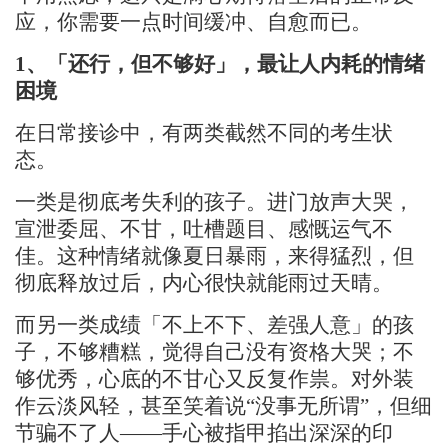
应，你需要一点时间缓冲、自愈而已。
1、
「还行，但不够好」，最让人内耗的情绪
困境
在日常接诊中，
有
两类截然不同的考生状
态。
一类是彻底考失利的孩子。进门放声大哭，
宣泄委屈、不甘，吐槽题目、感慨运气不
佳。这种情绪就像夏日暴雨，来得猛烈，但
彻底释放过后，内心很快就能雨过天晴。
而另一类成绩「不上不下、差强人意」的孩
子，不够糟糕，觉得自己没有资格大哭；不
够优秀，心底的不甘心又反复作祟。对外装
作云淡风轻，
甚至
笑着说
“
没事无所谓
”
，但细
节骗不了人
——手心被指甲掐出深深的印