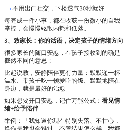
不用出门社交，下楼透气
30秒就好
•
每完成一件小事，
都在收获一份微小的自我
掌控，
会慢慢驱散内耗和低落。
3、
致家长：你的
话语，决定孩子的情绪方向
很多家长的随口安慰，在孩子
接收到的确是
截然不同的意思；
比起说教，安静陪伴更有力量：
默默递一杯
温水、带孩子吃一顿爱吃的饭、
默默地
陪在
身边，就是最好的治愈。
如果想要开口安慰，记住万能公式：
看见情
绪
+给予陪伴
举例：「我知道你现在特别失落、不甘心，
换作是我也会难过。不管结果怎么样，我都