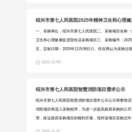
供货商资质要求：符合《中华人民共和国政府采购法》第
被列入失信被执行人、重大税收违法案件当事人名单和政
单的供应商。（四）需提供以下资料：营业执照复印件、
一、采购单位：绍兴市第七人民医院二、采购项目名称：绍
书、法定代表人和其授权代表身份证正反面复印件，相关
卫生和心理健康促进宣传品采购项目三、采购编号：2025
授权以上文件需放置于全密封的文件袋中，密封袋封面需
五、定标日期：2025年12月08日六、供应商认为采购
盖单位公章。（五）接收人：胡工，联系电话：0575-853
益受到损害，可以自公告之日起3个工作日内，以书面形
https://www.sxdqyy.com/病区护理通讯系统采购项目询价
2025-12-08
称：绍兴市第七人民医院采购联系人：陈晓莹联系电话：0575-
绍兴市第七人民医院智慧消防项目需求公示
绍兴市第七人民医院智慧消防项目需求公示公示简要情况
消防项目将进入采购程序，为进一步提高政府采购的公开
理，保证政府采购项目的顺利开展，现对该项目采购文件
见征询编号：ZJFY-20257017二、征求意见范围：1
2025-11-25