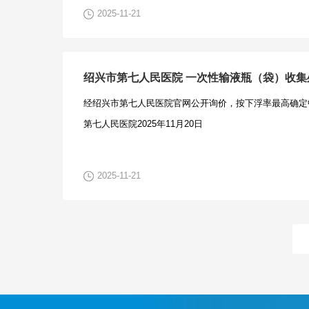
围：1、是否出现限制品牌、型号；2、是否出现明显的
合政策要求的小微企业制造，提供中小企业声明函；☐要
2025-11-21
3、影响政府采购“公开、公平、公正”原则的其他情况。
协议和中小企业声明函，联合协议中中小企业合同金额应
见递交时间：2025年11月24日17时整前2、意见递交
额应当达到%;如果供应商本身提供所有标的均由中小企
系人确认接收，否则视为供应商未提交书面意见建议。3
了前述比例要求，视同符合了资格条件，无需再与其他中
绍兴市第七人民医院 一次性输液瓶（袋）收
管理咨询有限公司4、联系人：许静丽5、联系电话：15068
活动，无需提供联合协议；☐要求合同分包，提供分包意
经绍兴市第七人民医院官网公开询价，按下浮率最高确定
834433526@qq.com7、针对本项目的意见建议仅
意向协议中中小企业合同金额应当达到%，其中小微企业
第七人民医院2025年11月20日
机构不对意见建议书面一一回复，最终以采购公告为准，
本身提供所有标的均由中小企业制造、承建或承接，并相
修改意见和建议书要求1、供应商提出修改意见和建议的
合了资格条件，无需再向中小企业分包，无需提供分包意
法人代表签字确认，是授权代理人签字的，必须出具针对
求：无三、获取招标文件时间：/至2025年12月02日，每天上午
2025-11-21
电话。2、专家提出修改意见和建议的，提供本人的联系
至16:30（北京时间，法定节假日除外）地点：绍兴衡
改意见和建议内容必须是真实的，并附相关依据，如发现
现场获取：绍兴市越城区凤林西路泗汇里商业中心西侧四
常秩序的，一经查实将提请有关监督部门，列入不良行为
司405-2室；②邮寄获取：邮寄地址：绍兴市越城区凤
系方式：绍兴市第七人民医院，唐亮，0575-8539771
兴衡业工程管理咨询有限公司405-2室；收件人：许静丽；联系
程管理咨询有限公司2025年11月21日需求公示-绍兴市
投标人获取时需提供以下资料（加盖单位公章）：获取招
目.docx招标文件（11.21公示稿）-绍兴市第七人民医院棉
印件、授权委托书或单位介绍信、授权委托人身份证复印