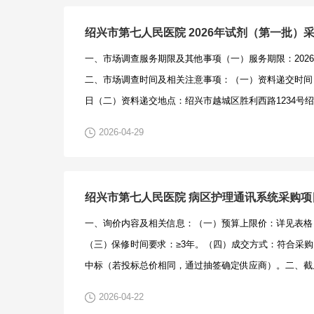
秩序的，一经查实将提请有关政府采购管理机构，列入不
国政府采购法》第二十二条规定；未被“信用中国”（www.credit
购人联系方式：绍兴市第七人民医院，唐亮，0575-8539
绍兴市第七人民医院 2026年试剂（第一批）
采购网（www.ccgp.gov.cn）列入失信被执行人、
泛亚工程咨询有限公司2026年5月8需求公示（药物浓度）
一、市场调查服务期限及其他事项（一）服务期限：2026年7
违法失信行为记录名单。（2）在本次政采云框架协议内
七人民医院关于药物浓度检测委托服务项目.docx
二、市场调查时间及相关注意事项：（一）资料递交时间：202
围内的供应商。（四）需提供以下资料：营业执照、附件
日（二）资料递交地点：绍兴市越城区胜利西路1234号绍
人或其授权代表身份证正反面复印件、信用中国及中国政
备科办公室。（三）供应商资质要求：符合《中华人民共
放置于全密封的文件袋中，密封处需加盖单位公章。（五
2026-04-29
供应商资格规定；未被列入失信被执行人、重大税收违法
0575-85397958。三、信息发布网站：https://www.sx
违法失信行为记录名单的供应商。（四）需提供以下资料
刷品采购项目询价公告.doc
产品授权书、两定平台代码及供应商配送资格截图、营业
绍兴市第七人民医院 病区护理通讯系统采购项
人代表授权书、法定代表人及其授权代表身份证正反面复
一、询价内容及相关信息：（一）预算上限价：详见表格
的文件袋中，密封处需加盖单位公章。（五）接收人：胡禹
（三）保修时间要求：≥3年。（四）成交方式：符合采
85397728。三、信息发布网站：https://www.sxdqyy
中标（若投标总价相同，通过抽签确定供应商）。二、截
剂（第一批）采购项目市场调查公告.doc
时间：2026年4月22日至2025年4月26日上午8:00-11:30
2026-04-22
点：绍兴市越城区胜利西路1234号绍兴市第七人民医院行