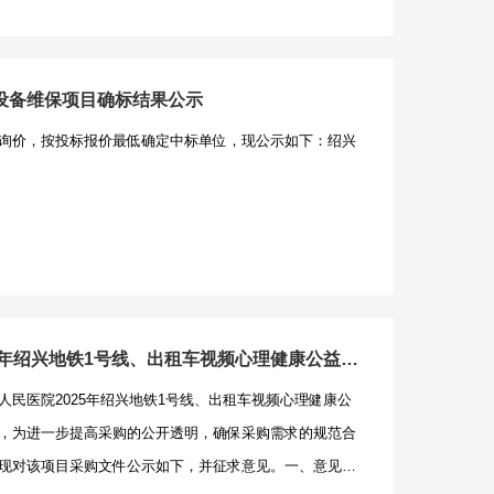
理健康公益宣传服务。详见招标文件。标项二：标项名
企业声明函（备注联系人及联系方式，QQ邮箱等内
5年绍兴出租车视频心理健康公益宣传服务项目数量：不限预
以扫描件形式发至邮箱603490035@qq.com。（上述
容：绍兴出租车视频心理健康公益宣传服务。详见招标文件。合
使用，不对投标人资格是否符合作出评判）未及时提交资
设备维保项目确标结果公示
双方合同约定条款执行。本项目接受联合体投标：□是，☑
获取招标文件，招标文件以电子版形式发送至各投标单位
询价，按投标报价最低确定中标单位，现公示如下：绍兴
满足《中华人民共和国政府采购法》第二十二条规定；未
复获取的，以提交资料的时间领先者为准。2、采购文件
日
na.gov.cn)、中国政府采购网（www.ccgp.gov.cn）列入失信
退。采购文件工本费应在投标获取之前缴纳至以下支付宝账
体、政府采购严重违法失信行为记录名单；2.以联合体形
435067（2）备注：项目名称和获取单位。【如需纸质招标
目不接受联合体投标或者投标人不以联合体形式投标的，
山街道天姥路5号2幢2楼201室办公室领取。】六、投标
采购政策需满足的资格要求：□无（注：不得限制大中型企业
5年12月18日14：30时整以前将投标文件密封送交到浙
）；☑专门面向中小企业☑服务全部由符合政策要求的中
越城区稽山街道天姥路5号2幢2楼201）会议室，逾期送
函；☐服务全部由符合政策要求的小微企业提供，提供中
地点：投标人应于2025年12月18日14：30时整在浙
绍兴市第七人民医院2025年绍兴地铁1号线、出租车视频心理健康公益宣传服务项目的需求公示
形式参加，提供联合协议和中小企业声明函，联合协议中
越城区稽山街道天姥路5号2幢2楼201）会议室开标。
人民医院2025年绍兴地铁1号线、出租车视频心理健康公
其中小微企业合同金额应当达到%;如果供应商本身提供所
.czt.zj.gov.cn和www.sxdqyy.com九、投标与开标注意事
，为进一步提高采购的公开透明，确保采购需求的规范合
或承接，并相应达到了前述比例要求，视同符合了资格条
1、本项目投标文件允许供应商通过邮寄快递方式送达
现对该项目采购文件公示如下，并征求意见。一、意见征
联合体参加政府采购活动，无需提供联合协议；☐要求合
邮编：312000，地址：浙江泛亚工程咨询有限公司（绍