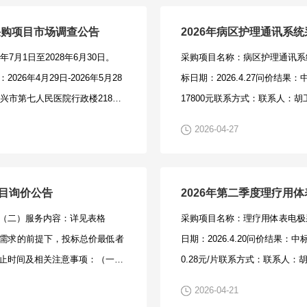
良行为记录。五、注意事项：采
代表人和其授权代表身份证正反
china.gov.cn)、中国政府
产品授权书、两定平台代码及供
7715。绍兴市第七人民医院浙江
件需放置于全密封的文件袋中，
采购项目市场调查公告
2026年病区护理通讯系
重大税收违法失信主体、政府采购严重
人代表授权书、法定代表人及其
.doc招标文件公示稿：绍兴市第
话：0575-85397958。三、信息发
月1日至2028年6月30日。
采购项目名称：病区护理通讯系统
，且在公司地址绍兴市越城区范
的文件袋中，密封处需加盖单位公
院车辆定点维修项目询价公告.do
6年4月29日-2026年5月28
标日期：2026.4.27问价
1、法人代表授权书、法定代表
85397728。三、信息发布网站：ht
兴市第七人民医院行政楼218设
17800元联系方式：联系人：胡工联
府采购网相关截图。以上文件需
材（第一批）采购项目市场调查公
和国政府采购法》第二十二条之
）接收人：吴佳琪，联系电话：
2026-04-27
案件当事人名单和政府采购严重
dqyy.com/1.绍兴市第七人民医院印
：耗材注册证、相关耗材参数、
执照复印件、附件1、附件2、法
目询价公告
2026年第二季度理疗用
印件，以上文件需放置于全密封
（二）服务内容：详见表格
采购项目名称：理疗用体表电极采
龙，联系电话：0575-
购需求的前提下，投标总价最低者
日期：2026.4.20问价结
.com/绍兴市第七人民医院2026年试
止时间及相关注意事项：（一）
0.28元/片联系方式：联系人：胡工
；下午14:00-17:00。（二）地
2026-04-21
政楼218设备科办公室。（三）