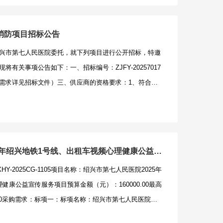
消防项目招标公告
兴市第七人民医院委托，就下列项目进行公开招标，特邀
有关事项公告如下：一、招标编号：ZJFY-20257017
需求详见招标文件）三、供应商的资格要求：1、符合政
格规定；2、未被“信用中
v.cn）、中国政府采购网（www.ccgp.gov.cn）列入失信被执行
府采购严重违法失信行为记录名单；3、落实政府采购政
中小企业，服务全部由符合政策要求的中小企业提供，提
绍兴市第七人民医院2025年绍兴地铁1号线、出租车视频心理健康公益宣传服务项目招标公告
软件和信息技术服务业）；4、本项目的特定资格要求：
-2025CG-1105项目名称：绍兴市第七人民医院2025年
后审。五、获取方式：1、获取时间：2025年12月1日至
健康公益宣传服务项目预算金额（元）：160000.00最高
11：30时整；下午14：00-17：00时整(双休日及法定节假日
000.00采购需求：标项一：标项名称：绍兴市第七人民医院
司（绍兴市越城区稽山街道天姥路5号2幢2楼201）受
健康公益宣传服务项目数量：不限预算金额：85000.00主
印件需加盖单位公章）：单位介绍信或授权委托书、获取