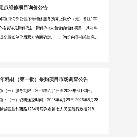
辆定点维修项目询价公告
修项目询价公告序号维修服务预算上限价（元）备注1车
养价格表详见附件2注：附件2中未包含的维修项目，其材料
成交最低单价后双方协商确定。一、询价内容相关信息
元（大写：肆万伍仟元整）（二）服务期限：一年（三）成交
下浮率相同，通过抽签确定供应商）二、截止时间及相关
0日至2026年5月7日，2026年的4月30日、5月6日、5
午14:00-17:00前来院提交报名资料。报名截止时间为2026
26年耗材（第一批）采购项目市场调查公告
：绍兴市区胜利西路1234号绍兴市第七人民医院行政楼418
一）服务期限：2026年7月1日至2028年6月30日。
资质要求：（1）满足《中华人民共和国政府采购法》第二
（一）资料递交时间：2026年4月29日-2026年5月28
reditchina.gov.cn)、中国政府采购网
城区胜利西路1234号绍兴市第七人民医院行政楼218设
）列入失信被执行人、重大税收违法失信主体、政府采购严重违法失
要求：符合《中华人民共和国政府采购法》第二十二条之
政采云框架协议内，且维修地址（厂址）在绍兴市越城区
被执行人、重大税收违法案件当事人名单和政府采购严重
供以下资料：营业执照、附件1、法人代表授权书、法定
。（四）需提供以下资料：耗材注册证、相关耗材参数、