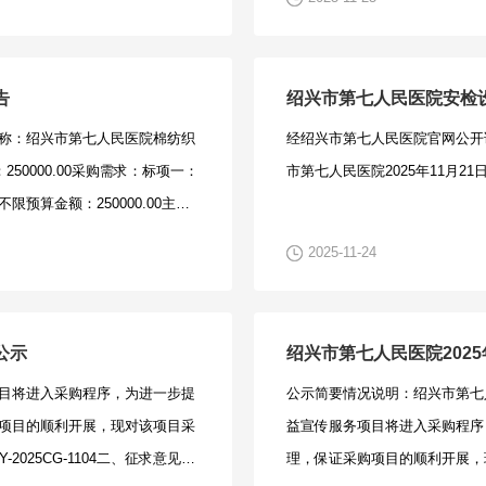
购“公开、公平、公正”原则的其
要内容：绍兴地铁1号线视频心
者身份证、企业营业执照、中小
5年11月27日17时整前2、意
称：绍兴市第七人民医院202
容）。以上资料均需每页加盖公章，
，否则视为供应商未提交书面意
算金额：75000.00主要内
资料仅作为获取招标文件时登记
告
绍兴市第七人民医院安检
、联系人：王伟5、联系电话：
同履行期限：标项1，标项2按
料或资料不符合要求的，则不予
项目名称：绍兴市第七人民医院棉纺织
经绍兴市第七人民医院官网公开
m四、合格的修改意见和建议书要求1、供
否。二、申请人的资格要求1.
邮箱，如出现同一家投标单位重
250000.00采购需求：标项一：
市第七人民医院2025年11月21
经法人代表签字确认，是授权代
被“信用中国”（www.creditchi
工本费：每份200元，售后不
预算金额：250000.00主要
系电话。2、专家提出修改意见
被执行人、重大税收违法失信主
户：（1）支付宝账号：13858
项1，按双方合同约定条款执
出修改意见和建议内容必须是真
式投标的，提供联合协议(本项
文件，可自行前去绍兴市越城区稽
2025-11-24
格要求1.满足《中华人民共和
乱政府采购正常秩序的，一经查
则不需要提供)；3.落实政府
截止时间及地点：投标人应于202
china.gov.cn)、中国政府
、注意事项：采购人联系方式：
与小微企业组成联合体参与投标
江泛亚工程咨询有限公司（绍兴市
重大税收违法失信主体、政府采购严重
市第七人民医院浙江泛亚工程咨询有
小企业提供，提供中小企业声明
达作无效投标处理。七、开标时间及
公示
合协议(本项目不接受联合体投标
示稿：绍兴市第七人民医院智慧消防
小企业声明函；☐要求以联合体
江泛亚工程咨询有限公司（绍兴市
目将进入采购程序，为进一步提
公示简要情况说明：绍兴市第七
落实政府采购政策需满足的资格要
中小企业合同金额应当达到%，
八、招标公告发布：https://zfcg
项目的顺利开展，现对该项目采
益宣传服务项目将进入采购程序
体参与投标）；☑专门面向中小
有标的均由中小企业制造、承建
项：本项目投标采用以下方式：
025CG-1104二、征求意见范
理，保证采购项目的顺利开展，
小企业声明函；☐货物全部由符
件，无需再与其他中小企业组成
（建议可采用EMS或顺丰快递。