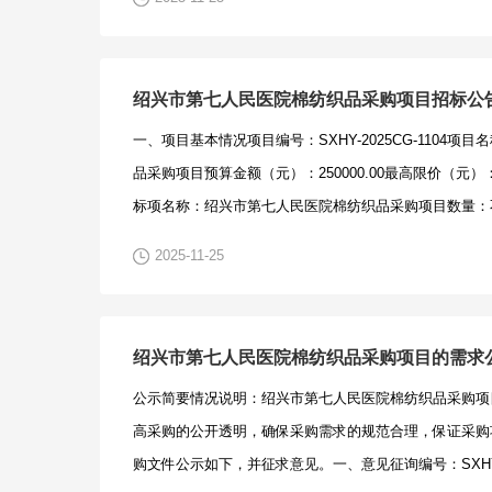
出现明显的倾向性意见和特定的性能指标；3、影响政府采
他情况。三、征求意见递交及接收：1、意见递交时间：202
见递交方式：书面及电子邮件，请与项目联系人确认接收
绍兴市第七人民医院棉纺织品采购项目招标公
见建议。3、意见接收机构：浙江泛亚工程咨询有限公司4
一、项目基本情况项目编号：SXHY-2025CG-1104
138584350676、联系邮箱：296088903@qq.co
品采购项目预算金额（元）：250000.00最高限价（元）：
应商提出修改意见和建议的，书面材料须加盖单位公章和
标项名称：绍兴市第七人民医院棉纺织品采购项目数量：不限
理人签字的，必须出具针对该项目的法人代表授权书及联
内容：棉纺织品采购。详见招标文件。合同履行期限：标
和建议的，提供本人的联系电话。3、各供应商及专家提
2025-11-25
行。本项目接受联合体投标：□是，☑否。二、申请人的资
实的，并附相关依据，如发现存在提供虚假材料或恶意扰
国政府采购法》第二十二条规定；未被“信用中国”（www.credit
实将提请有关政府采购管理机构，列入不良行为记录。五
采购网（www.ccgp.gov.cn）列入失信被执行人、
绍兴市第七人民医院，唐亮，0575-85397715。绍兴
绍兴市第七人民医院棉纺织品采购项目的需求
违法失信行为记录名单；2.以联合体形式投标的，提供联
限公司2025年11月24日需求公示(1).doc采购文件公
公示简要情况说明：绍兴市第七人民医院棉纺织品采购项
或者投标人不以联合体形式投标的，则不需要提供)；3.
项目.docx
高采购的公开透明，确保采购需求的规范合理，保证采购
求：□无（注：不得限制大中型企业与小微企业组成联合
购文件公示如下，并征求意见。一、意见征询编号：SXHY-2
企业☑货物全部由符合政策要求的中小企业制造，提供中