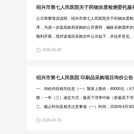
绍兴市第七人民医院关于药物浓度检测委托服
公示简要情况说明：绍兴市第七人民医院关于药物浓度检
序，为进一步提高政府采购的公开透明，确保采购需求的
顺利开展，现对该项目采购文件公示如下，并征求意见。
330600263010110000041-ZJFY-20267004二
2026-05-08
号；2、是否出现明显的倾向性意见和特定的性能指标；3
公正”原则的其他情况。三、征求意见递交及接收：1、意见递
时整前2、意见递交方式：书面及电子邮件，请与项目联
绍兴市第七人民医院 印刷品采购项目询价公告
未提交书面意见建议。3、意见接收机构：浙江泛亚工程
一、询价内容相关信息（一）预算上限价：40000元（
5、联系电话：138584350676、联系邮箱：29608890
限：一年（三）成交方式：最高下浮率中标（若最高下浮
议书要求1、供应商提出修改意见和建议的，书面材料须
二、截止时间及相关注意事项（一）时间：2026年4月30日至
确认，是授权代理人签字的，必须出具针对该项目的法人
月30日、5月6日、5月7日每天上午8:00-11:30、下午14:
家提出修改意见和建议的，提供本人的联系电话。3、各
2026-04-30
名截止时间为2026年4月30日17:00。（二）地点：绍兴
议内容必须是真实的，并附相关依据，如发现存在提供虚
人民医院行政楼418总务科2办公室。（三）供应商资质