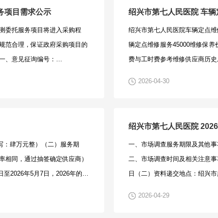
务项目需求公示
绍兴市第七人民医院 车
测委托服务项目将进入采购程
绍兴市第七人民医院车辆定点维
规范合理，保证政府采购项目的
辆定点维修服务45000维修保
一、意见征询编号：
费与工时费参考维修供应商历史
、征求意见范围：1、是否出现限制品牌、型
（一）预算上限价：45000
2026-04-30
、影响政府采购“公开、公平、
方式：最高下浮率中标（若最高
交时间：2026年5月11日17
注意事项（一）时间：2026年4月3
系人确认接收，否则视为供应商
月7日每天上午8:00-11:30、下
绍兴市第七人民医院 20
咨询有限公司4、联系人：王伟
年5月6日17:00。（二）地点
大写：肆万元整）（二）服务期
一、市场调查服务期限及其他事项（
3@qq.com四、合格的修改意见和建
总务科2办公室。（三）供应商
率相同，通过抽签确定供应商）
二、市场调查时间及相关注意事项：
加盖单位公章和经法人代表签字
十二条规定；未被“信用中国”（www.c
2026年5月7日，2026年的4
日（二）资料递交地点：绍兴市越
代表授权书及联系电话。2、专
（www.ccgp.gov.cn
00-17:00前来院提交报名资料。报
备科办公室。（三）供应商资质
供应商及专家提出修改意见和建
信行为记录名单。（2）在本次
2026-04-29
市区胜利西路1234号绍兴市第七
供应商资格规定；未被列入失信
假材料或恶意扰乱政府采购正常
范围内，的供应商。（四）需提
要求：（1）满足《中华人民共和
违法失信行为记录名单的供应商