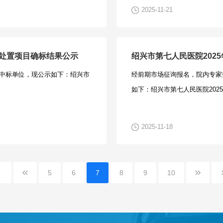
倾向性意见和特定的性能指标；
询编号：SXHY-2025CG-1
求以联合体形式参加，提供联合
同分包，提供分包意向协议和中
兴市越城区稽山街道天姥路5号2
2025-11-21
三、征求意见递交及接收：1、意
出现明显的倾向性意见和特定的
当达到%，其中小微企业合同金
到%，其中小微企业合同金额应
15967581709）。并请充
方式：书面及电子邮件，请与项目联
他情况。三、征求意见递交及接收：
业制造、承建或承接，并相应达到
造、承建或承接，并相应达到了
递交的时间以招标采购代理机构
、意见接收机构：绍兴衡业工程
见递交方式：书面及电子邮件，
小企业组成联合体参加政府采购
分包，无需提供分包意向协议；
文件要求封包，但在邮寄过程中
集处置项目确标结果公示
绍兴市第七人民医院202
5096606、联系邮箱：
见建议。3、意见接收机构：绍
向协议和中小企业声明函，分包
2025年12月02日，每天上午08:
自行承担。特别提醒：请各供应
中标单位，现公示如下：绍兴市
经前期市场征询报名，院内专家
供采购人完善采购需求参考所用。代理
电话：150685096606、联系
合同金额应当达到%;如果供应商
外）地点：绍兴衡业工程管理咨
密封破损造成不符合开标要求的
如下：绍兴市第七人民医院2025
请供应商及时关注。四、合格的
购人完善采购需求参考所用。代
应达到了前述比例要求，视同符
汇里商业中心西侧四楼绍兴衡业工
文件包装后邮寄时再进行外包装
，书面材料须加盖单位公章和经
准，请供应商及时关注。四、合
向协议；4.本项目的特定资格要
址：绍兴市越城区凤林西路泗汇
邮包外包装应注明供应商名称和
该项目的法人代表授权书及联系
议的，书面材料须加盖单位公章
08:30至11:30，下午14:00
2室；收件人：许静丽；联系电话：
2025-11-18
寄包人取得联系，否则不清楚邮
电话。3、各供应商及专家提出修
针对该项目的法人代表授权书及
业工程管理咨询有限公司方式：①
盖单位公章）：获取招标文件登
式，在投标截至时间前将投标文
存在提供虚假材料或恶意扰乱正
联系电话。3、各供应商及专家
楼绍兴衡业工程管理咨询有限公
授权委托人身份证复印件等。④
街道天姥路5号2幢2楼201）
记录。五、其他事项：采购人联
如发现存在提供虚假材料或恶意
林西路泗汇里商业中心西侧四楼绍
商的投标文件；售价（元）：2
5
6
7
8
9
10
标会议。若供应商法定代表人或
5。绍兴市第七人民医院绍兴衡业工
良行为记录。五、其他事项：采购
电话：15068509660。③
间和地点提交投标文件截止时间：2
签字确认等有关操作要求，供应
第七人民医院棉纺织品采购项
85397715。绍兴市第七人民
标文件登记表、营业执照副本复
点：绍兴市越城区凤林西路泗汇
询标等事宜。4、本项目采购文
纺织品采购项目.docx
示-绍兴市第七人民医院2025
件等。④采购代理机构将拒绝接
1室开标时间：2025年12月1
束后对中标候选人进行原件核验