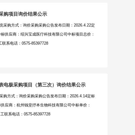
面复印件、信用中国及中国政府采购网相关截图。以上文
应商配送资格截图、营业执照复印件、附件1、附件2、法
密封处需加盖单位公章。（五）接收人：吴佳琪，联系电
统采购项目询价结果公示
授权代表身份证正反面复印件，以上文件需放置于全密封
布网站：https://www.sxdqyy.com/1.绍兴市第七人民医
采购方式：询价采购采购公告发布日期：2026.4.22定
章。（五）接收人：胡禹龙，联系电话：0575-
c
结果：中标供应商：绍兴宝成医疗科技有限公司中标项目总价：
tps://www.sxdqyy.com/绍兴市第七人民医院2026年耗
系电话：0575-85397728
告.doc
体表电极采购项目（第三次）询价结果公示
购方式：询价采购采购公告发布日期：2026.4.14定标
果：中标供应商：杭州钱堂抒本生物科技有限公司中标单价：
联系电话：0575-85397728