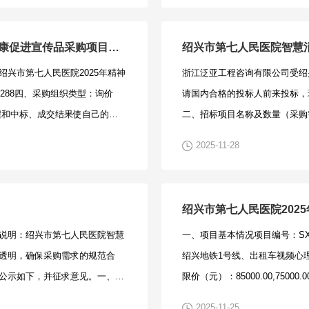
二十二条之供应商资格规定；未
府采购严重违法失信行为记录名
绍兴市第七人民医院2025年精神卫生和心理健康促进宣传品采购项目中标结果公告
绍兴市第七人民医院智慧
附件1、附件2、法人代表授权
兴市第七人民医院2025年精神
浙江泛亚工程咨询有限公司受绍
医疗器械注册证（如有）及厂家
288四、采购组织类型：询价
请国内合格的投标人前来投标，现将
写明所投项目编号，密封处需加
过程和中标、成交结果使自己的权
二、招标项目名称及数量（采购
97728。三、信息发布网站：
式向采购人提出质疑。采购人名
府采购法第二十二条之供应商资
公告.doc
2025-11-28
85397787
国”（www.creditchina.go
人、重大税收违法失信主体、政
策需满足的资格要求：专门面向
供中小企业声明函（所属行业：
说明：绍兴市第七人民医院智慧
一、项目基本情况项目编号：SXHY
无。四、资格审查方式：1、资格
透明，确保采购需求的规范合
绍兴地铁1号线、出租车视频心理
2025年12月5日上午08：30-
公示如下，并征求意见。一、意
限价（元）：85000.00,75
除外）在浙江泛亚工程咨询有限公
、是否出现限制品牌、型号；2、是否
2025年绍兴地铁1号线视频心理
理。获取时需提供以下资料（复
2025-11-25