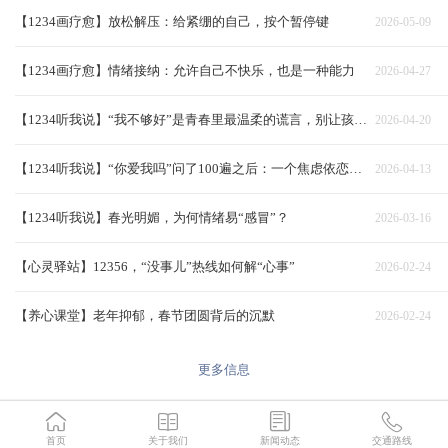
【1234画疗愈】放松解压：给紧绷的自己，按个暂停键
2026-05-09
【1234画疗愈】情绪接纳：允许自己不快乐，也是一种能力
2026-04-27
【1234听我说】“我不够好”是青春里最温柔的谎言，别让孩子一个人扛
2026-04-20
【1234听我说】“你爱我吗”问了100遍之后：一个焦虑依恋者的自救指南‌
2026-04-13
【1234听我说】春光明媚，为何情绪易“感冒”？
2026-03-16
【心灵驿站】12356，“没事儿”热线如何解“心事”
2026-02-24
【养心课堂】老年抑郁，春节团圆背后的沉默
2026-02-24
更多信息
首页
关于我们
新闻动态
交通路线